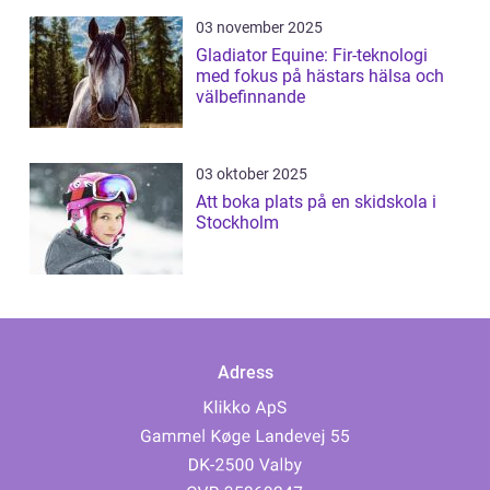
03 november 2025
Gladiator Equine: Fir-teknologi
med fokus på hästars hälsa och
välbefinnande
03 oktober 2025
Att boka plats på en skidskola i
Stockholm
Adress