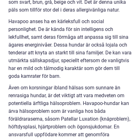
som svart, brun, grå, beige och vit. Det är denna unika
päls som tillför stor del i deras allergivänliga natur.
Havapoo anses ha en kärleksfull och social
personlighet. De är kända för sin intelligens och
lekfullhet, samt deras förmåga att anpassa sig till sina
ägares energinivåer. Dessa hundar är också lojala och
tenderar att knyta an starkt till sina familjer. De kan vara
utmärkta sällskapsdjur, speciellt eftersom de vanligtvis
har en mild och tålmodig karaktär som gör dem till
goda kamrater för barn.
Även om korsningar ibland hälsas som sunnare än
renrasiga hundar, är det viktigt att vara medveten om
potentiella ärftliga hälsoproblem. Havapoo-hundar kan
ärva hälsoproblem som är vanliga hos båda
föräldraraserna, såsom Patellar Luxation (knäproblem),
höftdysplasi, hjärtproblem och ögonsjukdomar. En
ansvarsfull uppfödare kommer att genomföra