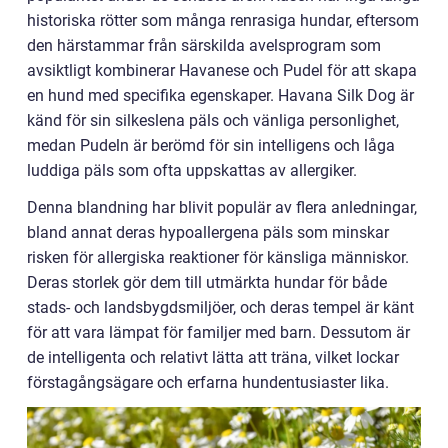
historiska rötter som många renrasiga hundar, eftersom
den härstammar från särskilda avelsprogram som
avsiktligt kombinerar Havanese och Pudel för att skapa
en hund med specifika egenskaper. Havana Silk Dog är
känd för sin silkeslena päls och vänliga personlighet,
medan Pudeln är berömd för sin intelligens och låga
luddiga päls som ofta uppskattas av allergiker.
Denna blandning har blivit populär av flera anledningar,
bland annat deras hypoallergena päls som minskar
risken för allergiska reaktioner för känsliga människor.
Deras storlek gör dem till utmärkta hundar för både
stads- och landsbygdsmiljöer, och deras tempel är känt
för att vara lämpat för familjer med barn. Dessutom är
de intelligenta och relativt lätta att träna, vilket lockar
förstagångsägare och erfarna hundentusiaster lika.