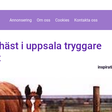
Annonsering
Om oss
Cookies
Kontakta oss
 häst i uppsala tryggare
t
inspirat