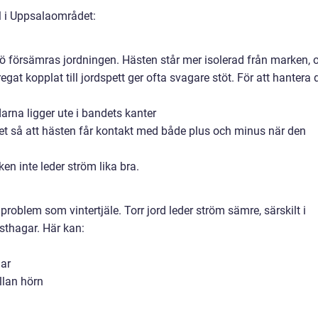
l i Uppsalaområdet:
ö försämras jordningen. Hästen står mer isolerad från marken, 
at kopplat till jordspett ger ofta svagare stöt. För att hantera 
arna ligger ute i bandets kanter
et så att hästen får kontakt med både plus och minus när den
en inte leder ström lika bra.
roblem som vintertjäle. Torr jord leder ström sämre, särskilt i
sthagar. Här kan:
dar
llan hörn