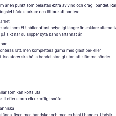
n är en punkt som belastas extra av vind och drag i bandet. Ra
ängslet både starkare och lättare att hantera.
arhet
rkade inom EU, håller oftast betydligt längre än enklare alternativ
på sikt när du slipper byta band vartannat år.
lpar
onteras rätt, men komplettera gärna med glasfiber- eller
et. Isolatorer ska hålla bandet stadigt utan att klämma sönder
allar som kan kortsluta
t efter storm eller kraftigt snöfall
människa
h stänga, även med handskar och med en häst i handen. Undvik