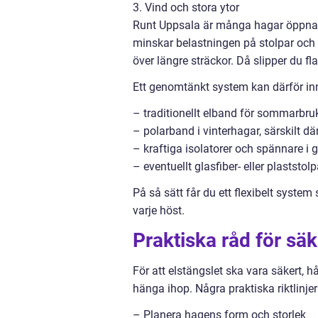
3. Vind och stora ytor
Runt Uppsala är många hagar öppna o
minskar belastningen på stolpar och 
över längre sträckor. Då slipper du f
Ett genomtänkt system kan därför in
– traditionellt elband för sommarbru
– polarband i vinterhagar, särskilt dä
– kraftiga isolatorer och spännare i
– eventuellt glasfiber- eller plaststol
På så sätt får du ett flexibelt syste
varje höst.
Praktiska råd för sä
För att elstängslet ska vara säkert, h
hänga ihop. Några praktiska riktlinjer
– Planera hagens form och storlek