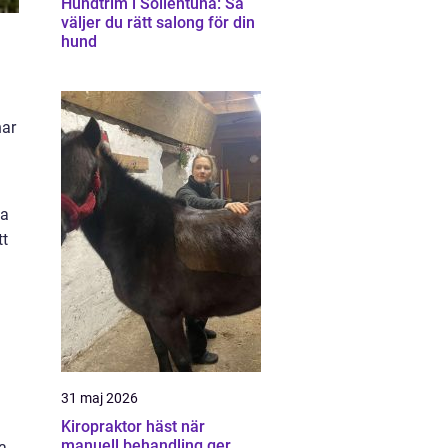
Hundtrim i Sollentuna: Så
väljer du rätt salong för din
hund
nar
ka
tt
31 maj 2026
Kiropraktor häst när
manuell behandling ger
a