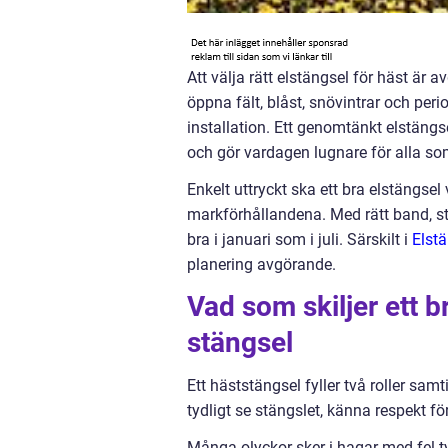
Att välja rätt elstängsel för häst är
öppna fält, blåst, snövintrar och peri
installation. Ett genomtänkt elstängs
och gör vardagen lugnare för alla so
Enkelt uttryckt ska ett bra elstängsel
markförhållandena. Med rätt band, sto
bra i januari som i juli. Särskilt i
Elst
planering avgörande.
Vad som skiljer ett br
stängsel
Ett häststängsel fyller två roller sam
tydligt se stängslet, känna respekt 
Många olyckor sker i hagar med fel t