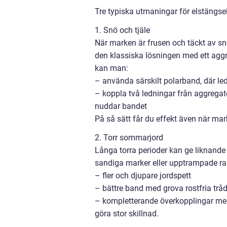
Tre typiska utmaningar för elstängse
1. Snö och tjäle
När marken är frusen och täckt av sn
den klassiska lösningen med ett aggreg
kan man:
– använda särskilt polarband, där led
– koppla två ledningar från aggregat
nuddar bandet
På så sätt får du effekt även när mark
2. Torr sommarjord
Långa torra perioder kan ge liknande p
sandiga marker eller upptrampade ra
– fler och djupare jordspett
– bättre band med grova rostfria trå
– kompletterande överkopplingar me
göra stor skillnad.