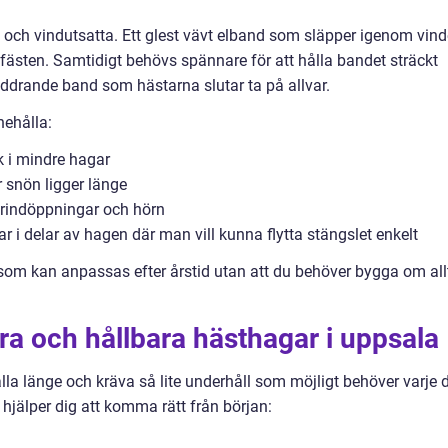
ch vindutsatta. Ett glest vävt elband som släpper igenom vin
fästen. Samtidigt behövs spännare för att hålla bandet sträckt
laddrande band som hästarna slutar ta på allvar.
nehålla:
k i mindre hagar
r snön ligger länge
 grindöppningar och hörn
par i delar av hagen där man vill kunna flytta stängslet enkelt
m som kan anpassas efter årstid utan att du behöver bygga om all
kra och hållbara hästhagar i uppsala
ålla länge och kräva så lite underhåll som möjligt behöver varje 
 hjälper dig att komma rätt från början: