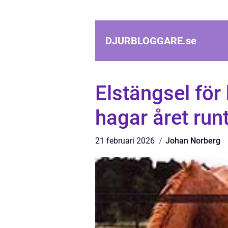
DJURBLOGGARE.
se
Elstängsel för
hagar året run
21 februari 2026
Johan Norberg