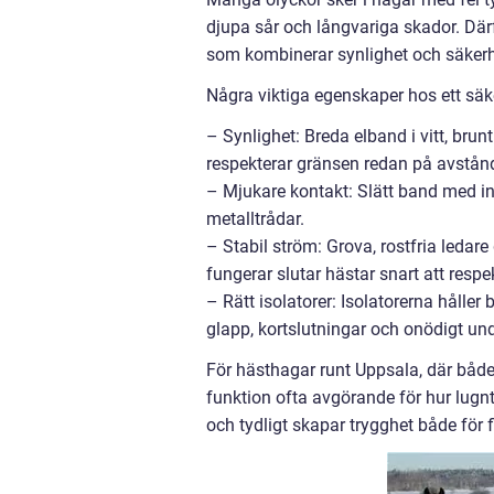
djupa sår och långvariga skador. Därfö
som kombinerar synlighet och säkerh
Några viktiga egenskaper hos ett säke
– Synlighet: Breda elband i vitt, brunt
respekterar gränsen redan på avstån
– Mjukare kontakt: Slätt band med i
metalltrådar.
– Stabil ström: Grova, rostfria ledar
fungerar slutar hästar snart att respe
– Rätt isolatorer: Isolatorerna håller
glapp, kortslutningar och onödigt und
För hästhagar runt Uppsala, där både 
funktion ofta avgörande för hur lugn
och tydligt skapar trygghet både för 