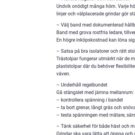
Undvik onödigt många hörn. Varje hör
linjer och välplacerade grindar gör st
– Välj band med dokumenterad hållb
Band med grova rostfria ledare, tillve
En högre inköpskostnad kan löna sig 
– Satsa på bra isolatorer och rätt sto
Trästolpar fungerar utmärkt när de m
plaststolpar där du behöver flexibilit
väven.
– Underhåll regelbundet
Gå stängslet med jämna mellanrum:
– kontrollera spänning i bandet
– ta bort grenar, långt gräs och snöv
– testa spänningen med mätare, särskil
– Tänk säkerhet för både häst och 
Grindar ska vara lätta att öppna oc