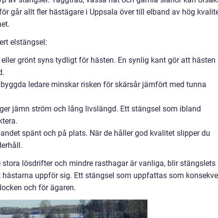
r går allt fler hästägare i Uppsala över till elband av hög kvalite
et.
rt elstängsel:
 eller grönt syns tydligt för hästen. En synlig kant gör att hästen
d.
nbyggda ledare minskar risken för skärsår jämfört med tunna
e ger jämn ström och lång livslängd. Ett stängsel som ibland
ktera.
 bandet spänt och på plats. När de håller god kvalitet slipper du
erhåll.
stora lösdrifter och mindre rasthagar är vanliga, blir stängslets
t hästarna uppför sig. Ett stängsel som uppfattas som konsekve
flocken och för ägaren.