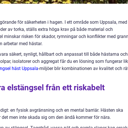
 avgörande för säkerheten i hagen. I ett område som Uppsala, med
oder av torka, ställs extra höga krav på både material och
el minskar risken för skador, rymningar och konflikter med gran
m arbetar med hästar.
 vara säkert, synligt, hållbart och anpassat till både hästarna och
lpar, isolatorer och aggregat får du en lösning som fungerar li
ängsel häst Uppsala
-miljöer blir kombinationen av kvalitet och rä
a elstängsel från ett riskabelt
tidigt: en fysisk avgränsning och en mental barriär. Hästen ska
för det men inte skada sig om den ändå kommer för nära.
yp av stängsel. Taggtråd, vassa nät och gamla slanor kan orsak