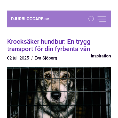
DJURBLOGGARE.
se
Krocksäker hundbur: En trygg
transport för din fyrbenta vän
inspiration
02 juli 2025
Eva Sjöberg