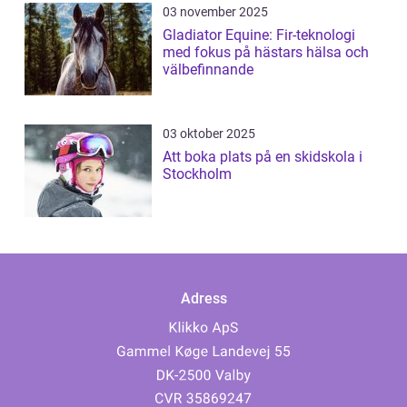
03 november 2025
Gladiator Equine: Fir-teknologi
med fokus på hästars hälsa och
välbefinnande
03 oktober 2025
Att boka plats på en skidskola i
Stockholm
Adress