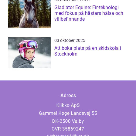
Gladiator Equine: Fir-teknologi
med fokus på hästars hälsa och
välbefinnande
03 oktober 2025
Att boka plats på en skidskola i
Stockholm
Adress