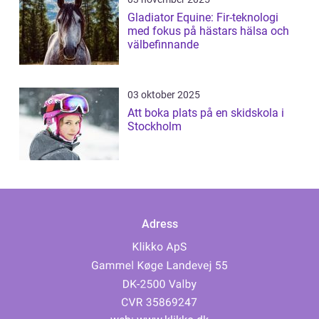
Gladiator Equine: Fir-teknologi
med fokus på hästars hälsa och
välbefinnande
03 oktober 2025
Att boka plats på en skidskola i
Stockholm
Adress