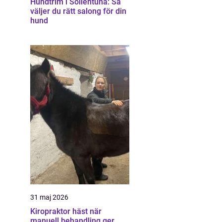
Hundtrim i Sollentuna: Så
väljer du rätt salong för din
hund
31 maj 2026
Kiropraktor häst när
manuell behandling ger