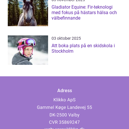
Gladiator Equine: Fir-teknologi
med fokus på hästars hälsa och
välbefinnande
03 oktober 2025
Att boka plats på en skidskola i
Stockholm
Adress