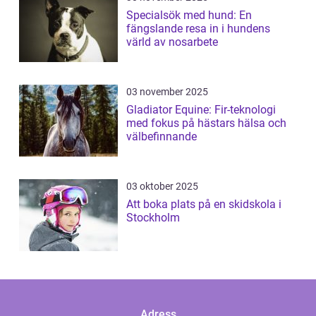
Specialsök med hund: En
fängslande resa in i hundens
värld av nosarbete
03 november 2025
Gladiator Equine: Fir-teknologi
med fokus på hästars hälsa och
välbefinnande
03 oktober 2025
Att boka plats på en skidskola i
Stockholm
Adress