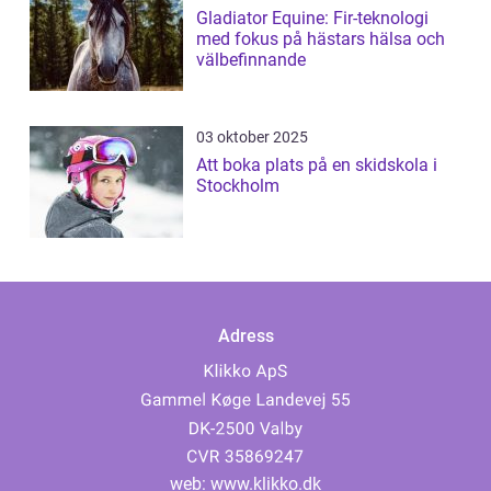
Gladiator Equine: Fir-teknologi
med fokus på hästars hälsa och
välbefinnande
03 oktober 2025
Att boka plats på en skidskola i
Stockholm
Adress
web:
www.klikko.dk