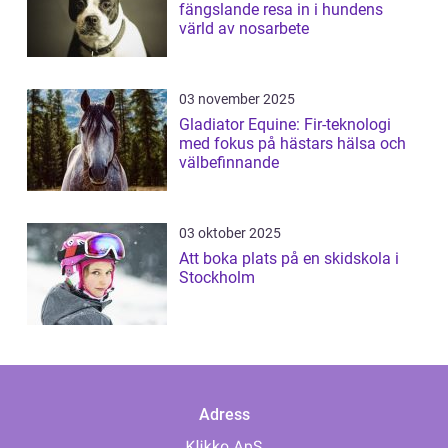
fängslande resa in i hundens
värld av nosarbete
03 november 2025
Gladiator Equine: Fir-teknologi
med fokus på hästars hälsa och
välbefinnande
03 oktober 2025
Att boka plats på en skidskola i
Stockholm
Adress