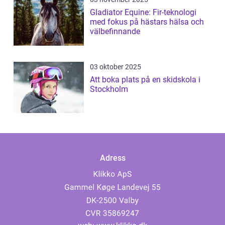
Gladiator Equine: Fir-teknologi
med fokus på hästars hälsa och
välbefinnande
03 oktober 2025
Att boka plats på en skidskola i
Stockholm
Adress