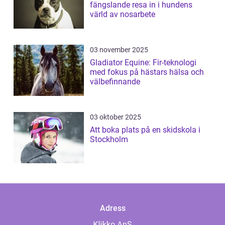
fängslande resa in i hundens
värld av nosarbete
03 november 2025
Gladiator Equine: Fir-teknologi
med fokus på hästars hälsa och
välbefinnande
03 oktober 2025
Att boka plats på en skidskola i
Stockholm
Adress