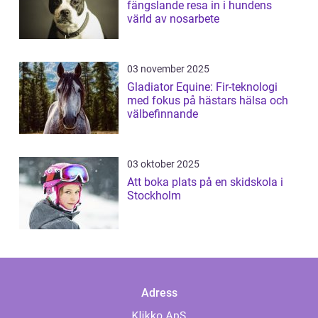
fängslande resa in i hundens
värld av nosarbete
03 november 2025
Gladiator Equine: Fir-teknologi
med fokus på hästars hälsa och
välbefinnande
03 oktober 2025
Att boka plats på en skidskola i
Stockholm
Adress