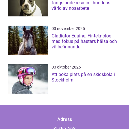
fängslande resa in i hundens
värld av nosarbete
03 november 2025
Gladiator Equine: Fir-teknologi
med fokus på hästars hälsa och
välbefinnande
03 oktober 2025
Att boka plats på en skidskola i
Stockholm
Adress