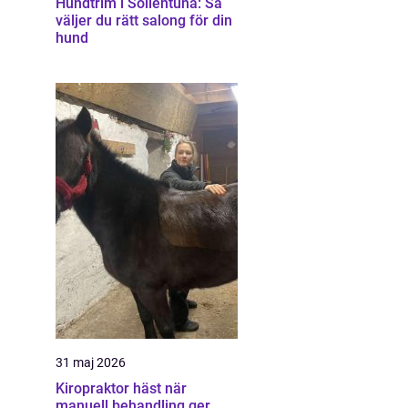
Hundtrim i Sollentuna: Så
väljer du rätt salong för din
hund
31 maj 2026
Kiropraktor häst när
manuell behandling ger