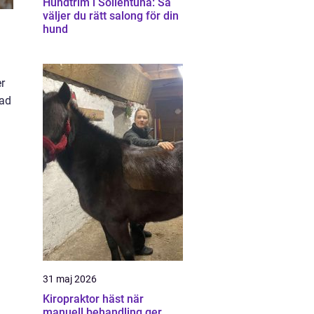
Hundtrim i Sollentuna: Så
väljer du rätt salong för din
hund
er
kad
31 maj 2026
Kiropraktor häst när
manuell behandling ger