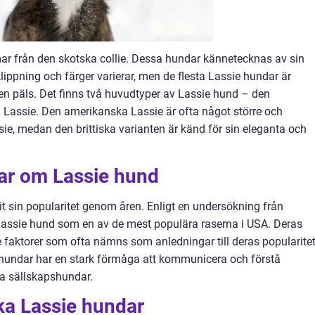
r från den skotska collie. Dessa hundar kännetecknas av sin
lippning och färger varierar, men de flesta Lassie hundar är
en päls. Det finns två huvudtyper av Lassie hund – den
 Lassie. Den amerikanska Lassie är ofta något större och
sie, medan den brittiska varianten är känd för sin eleganta och
gar om Lassie hund
it sin popularitet genom åren. Enligt en undersökning från
assie hund som en av de mest populära raserna i USA. Deras
de faktorer som ofta nämns som anledningar till deras popularitet
 hundar har en stark förmåga att kommunicera och förstå
ta sällskapshundar.
ika Lassie hundar