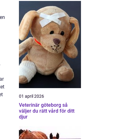
den
.
ar
et
et
01 april 2026
Veterinär göteborg så
väljer du rätt vård för ditt
djur