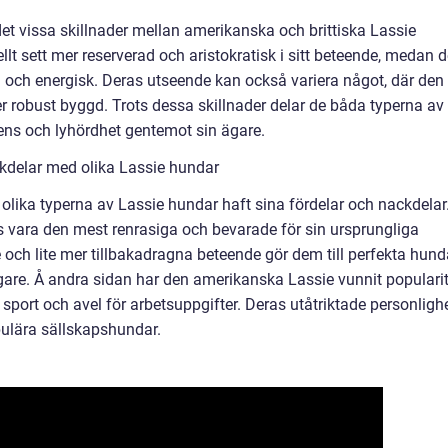
 det vissa skillnader mellan amerikanska och brittiska Lassie
llt sett mer reserverad och aristokratisk i sitt beteende, medan 
 och energisk. Deras utseende kan också variera något, där den
 robust byggd. Trots dessa skillnader delar de båda typerna av
ens och lyhördhet gentemot sin ägare.
kdelar med olika Lassie hundar
olika typerna av Lassie hundar haft sina fördelar och nackdelar
ts vara den mest renrasiga och bevarade för sin ursprungliga
och lite mer tillbakadragna beteende gör dem till perfekta hund
ägare. Å andra sidan har den amerikanska Lassie vunnit popularit
sport och avel för arbetsuppgifter. Deras utåtriktade personligh
pulära sällskapshundar.