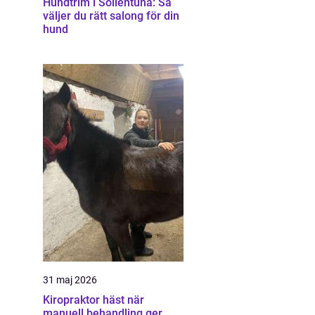
Hundtrim i Sollentuna: Så
väljer du rätt salong för din
hund
31 maj 2026
Kiropraktor häst när
manuell behandling ger