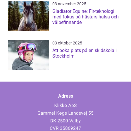
03 november 2025
Gladiator Equine: Fir-teknologi
med fokus på hästars hälsa och
välbefinnande
03 oktober 2025
Att boka plats på en skidskola i
Stockholm
Adress