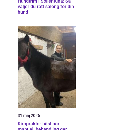
Hundtrim i Sollentuna: Så
väljer du rätt salong för din
hund
31 maj 2026
Kiropraktor häst när
manuell behandling ger