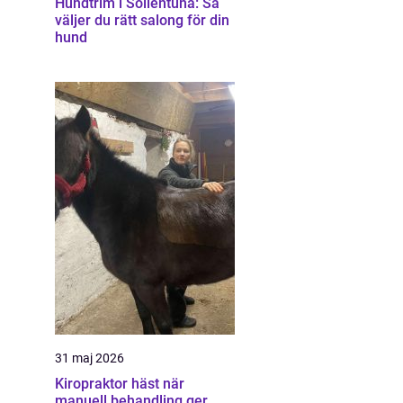
Hundtrim i Sollentuna: Så
väljer du rätt salong för din
hund
31 maj 2026
Kiropraktor häst när
manuell behandling ger