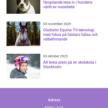
fängslande resa in i hundens
värld av nosarbete
03 november 2025
Gladiator Equine: Fir-teknologi
med fokus på hästars hälsa och
välbefinnande
03 oktober 2025
Att boka plats på en skidskola i
Stockholm
Adress