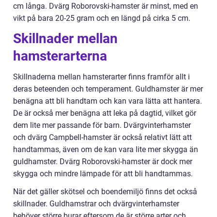
cm långa. Dvärg Roborovski-hamster är minst, med en
vikt på bara 20-25 gram och en längd på cirka 5 cm.
Skillnader mellan
hamsterarterna
Skillnaderna mellan hamsterarter finns framför allt i
deras beteenden och temperament. Guldhamster är mer
benägna att bli handtam och kan vara lätta att hantera.
De är också mer benägna att leka på dagtid, vilket gör
dem lite mer passande för barn. Dvärgvinterhamster
och dvärg Campbell-hamster är också relativt lätt att
handtammas, även om de kan vara lite mer skygga än
guldhamster. Dvärg Roborovski-hamster är dock mer
skygga och mindre lämpade för att bli handtammas.
När det gäller skötsel och boendemiljö finns det också
skillnader. Guldhamstrar och dvärgvinterhamster
behöver större burar eftersom de är större arter och