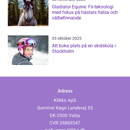
Gladiator Equine: Fir-teknologi
med fokus på hästars hälsa och
välbefinnande
03 oktober 2025
Att boka plats på en skidskola i
Stockholm
Adress