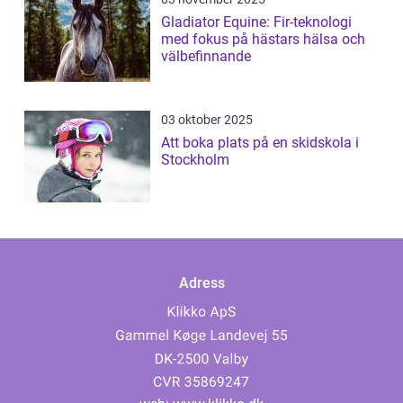
Gladiator Equine: Fir-teknologi
med fokus på hästars hälsa och
välbefinnande
03 oktober 2025
Att boka plats på en skidskola i
Stockholm
Adress