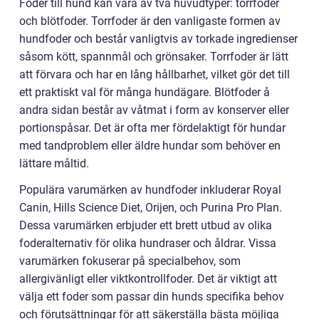
Foder till hund kan vara av två huvudtyper: torrfoder
och blötfoder. Torrfoder är den vanligaste formen av
hundfoder och består vanligtvis av torkade ingredienser
såsom kött, spannmål och grönsaker. Torrfoder är lätt
att förvara och har en lång hållbarhet, vilket gör det till
ett praktiskt val för många hundägare. Blötfoder å
andra sidan består av våtmat i form av konserver eller
portionspåsar. Det är ofta mer fördelaktigt för hundar
med tandproblem eller äldre hundar som behöver en
lättare måltid.
Populära varumärken av hundfoder inkluderar Royal
Canin, Hills Science Diet, Orijen, och Purina Pro Plan.
Dessa varumärken erbjuder ett brett utbud av olika
foderalternativ för olika hundraser och åldrar. Vissa
varumärken fokuserar på specialbehov, som
allergivänligt eller viktkontrollfoder. Det är viktigt att
välja ett foder som passar din hunds specifika behov
och förutsättningar för att säkerställa bästa möjliga