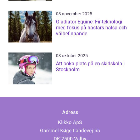
03 november 2025
Gladiator Equine: Fir-teknologi
med fokus på hästars hälsa och
välbefinnande
03 oktober 2025
Att boka plats på en skidskola i
Stockholm
Adress