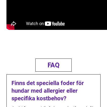
FAQ
Finns det speciella foder för
hundar med allergier eller
specifika kostbehov?