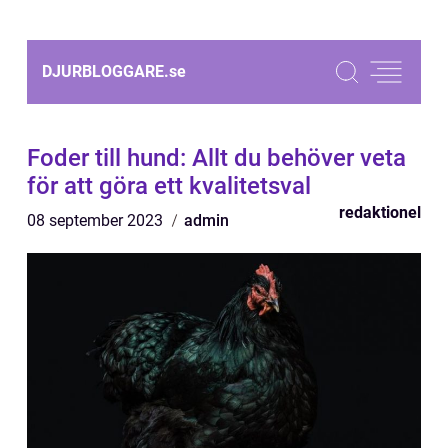
DJURBLOGGARE.
se
Foder till hund: Allt du behöver veta
för att göra ett kvalitetsval
redaktionel
08 september 2023
admin