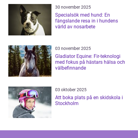
30 november 2025
Specialsök med hund: En
fängslande resa in i hundens
värld av nosarbete
03 november 2025
Gladiator Equine: Fir-teknologi
med fokus på hästars hälsa och
välbefinnande
03 oktober 2025
Att boka plats på en skidskola i
Stockholm