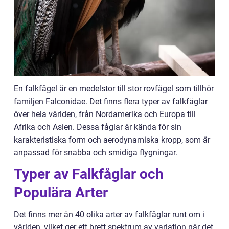
En falkfågel är en medelstor till stor rovfågel som tillhör
familjen Falconidae. Det finns flera typer av falkfåglar
över hela världen, från Nordamerika och Europa till
Afrika och Asien. Dessa fåglar är kända för sin
karakteristiska form och aerodynamiska kropp, som är
anpassad för snabba och smidiga flygningar.
Typer av Falkfåglar och
Populära Arter
Det finns mer än 40 olika arter av falkfåglar runt om i
världen, vilket ger ett brett spektrum av variation när det