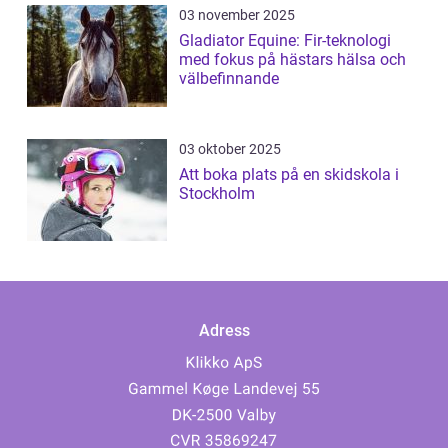
03 november 2025
Gladiator Equine: Fir-teknologi
med fokus på hästars hälsa och
välbefinnande
03 oktober 2025
Att boka plats på en skidskola i
Stockholm
Adress