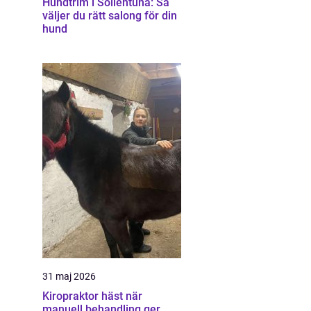
Hundtrim i Sollentuna: Så
väljer du rätt salong för din
hund
31 maj 2026
Kiropraktor häst när
manuell behandling ger