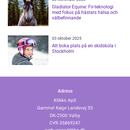
Gladiator Equine: Fir-teknologi
med fokus på hästars hälsa och
välbefinnande
03 oktober 2025
Att boka plats på en skidskola i
Stockholm
Adress