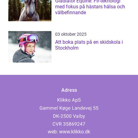
Gladiator Equine: Fir-teknologi
med fokus på hästars hälsa och
välbefinnande
03 oktober 2025
Att boka plats på en skidskola i
Stockholm
Adress
web:
www.klikko.dk