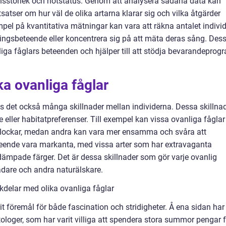
nsstorlek och hotstatus. Genom att analysera sådana data kan
satser om hur väl de olika artarna klarar sig och vilka åtgärder
el på kvantitativa mätningar kan vara att räkna antalet individ
ingsbeteende eller koncentrera sig på att mäta deras sång. Des
nliga fåglars beteenden och hjälper till att stödja bevarandeprog
ka ovanliga fåglar
s det också många skillnader mellan individerna. Dessa skillna
 eller habitatpreferenser. Till exempel kan vissa ovanliga fåglar
 flockar, medan andra kan vara mer ensamma och svåra att
tseende vara markanta, med vissa arter som har extravaganta
ämpade färger. Det är dessa skillnader som gör varje ovanlig
ådare och andra naturälskare.
kdelar med olika ovanliga fåglar
rit föremål för både fascination och stridigheter. Å ena sidan har
ologer, som har varit villiga att spendera stora summor pengar f