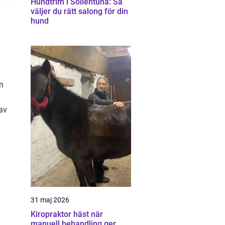
Hundtrim i Sollentuna: Så
väljer du rätt salong för din
hund
n
av
31 maj 2026
Kiropraktor häst när
manuell behandling ger