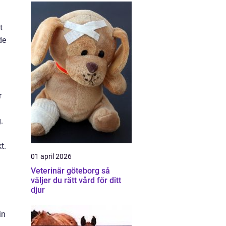
t
de
r
.
t.
01 april 2026
Veterinär göteborg så
väljer du rätt vård för ditt
djur
in