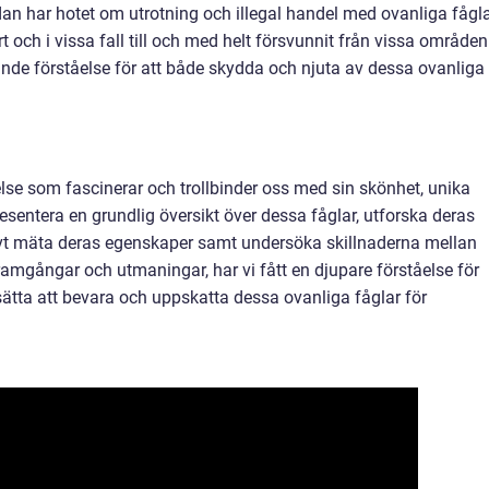
dan har hotet om utrotning och illegal handel med ovanliga fågl
hårt och i vissa fall till och med helt försvunnit från vissa områden
nde förståelse för att både skydda och njuta av dessa ovanliga
else som fascinerar och trollbinder oss med sin skönhet, unika
entera en grundlig översikt över dessa fåglar, utforska deras
ativt mäta deras egenskaper samt undersöka skillnaderna mellan
ramgångar och utmaningar, har vi fått en djupare förståelse för
ätta att bevara och uppskatta dessa ovanliga fåglar för