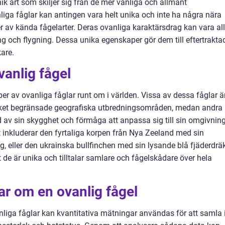
nik art som skiljer sig från de mer vanliga och allmänt
ga fåglar kan antingen vara helt unika och inte ha några nära
er av kända fågelarter. Deras ovanliga karaktärsdrag kan vara all
ng och flygning. Dessa unika egenskaper gör dem till eftertrakta
are.
vanlig fågel
yper av ovanliga fåglar runt om i världen. Vissa av dessa fåglar ä
ycket begränsade geografiska utbredningsområden, medan andra
 av sin skygghet och förmåga att anpassa sig till sin omgivning
t inkluderar den fyrtaliga korpen från Nya Zeeland med sin
, eller den ukrainska bullfinchen med sin lysande blå fjäderdräk
t de är unika och tilltalar samlare och fågelskådare över hela
ar om en ovanlig fågel
vanliga fåglar kan kvantitativa mätningar användas för att samla 