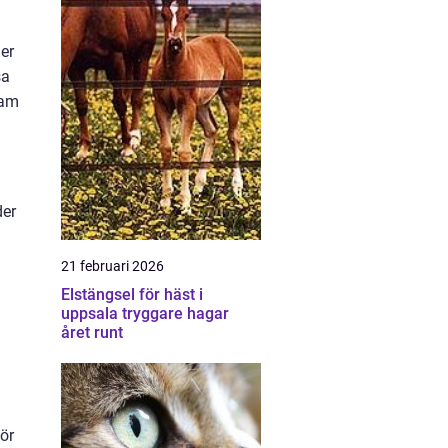
er
sa
ram
der
21 februari 2026
Elstängsel för häst i
uppsala tryggare hagar
året runt
ör