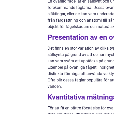
En ovanlig fågel är en sällsynt och u
förekommande fåglarna. Dessa ovanli
släktingar, eller de kan vara underart
från färgsättning och anatomi till så
objekt för fågelskådare och naturälsk
Presentation av en o
Det finns en stor variation av olika t
sällsynta på grund av att de har m
kan vara svåra att upptäcka på grund
Exempel på ovanliga fågeltillhörighe
distinkta förmåga att använda verktyg
Ofta blir dessa fåglar populära för at
världen.
Kvantitativa mätning
För att få en bättre förståelse för o