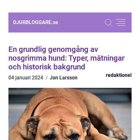
DJURBLOGGARE.
se
En grundlig genomgång av
nosgrimma hund: Typer, mätningar
och historisk bakgrund
redaktionel
04 januari 2024
Jon Larsson