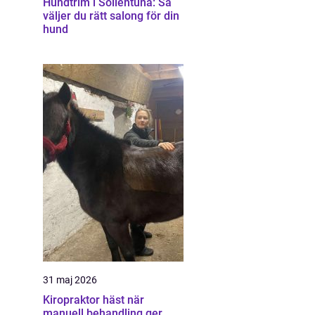
Hundtrim i Sollentuna: Så
väljer du rätt salong för din
hund
31 maj 2026
Kiropraktor häst när
manuell behandling ger