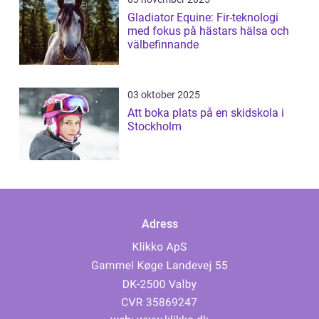
Gladiator Equine: Fir-teknologi
med fokus på hästars hälsa och
välbefinnande
03 oktober 2025
Att boka plats på en skidskola i
Stockholm
Adress