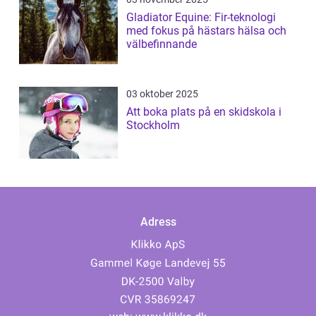
Gladiator Equine: Fir-teknologi
med fokus på hästars hälsa och
välbefinnande
03 oktober 2025
Att boka plats på en skidskola i
Stockholm
Adress