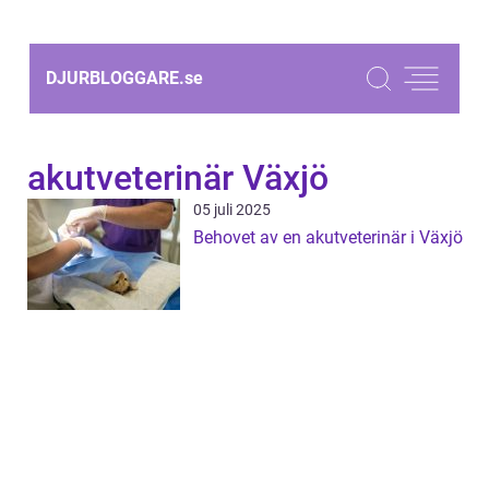
DJURBLOGGARE.
se
akutveterinär Växjö
05 juli 2025
Behovet av en akutveterinär i Växjö